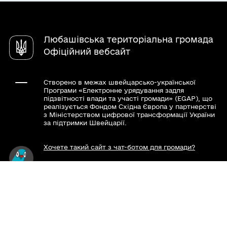
Громадський бюджет
Довідник закладів
Електронні консультації
Любашівська територіальна громада
Офіційний вебсайт
Створено в межах швейцарсько-української
Програми «Електронне урядування задля
підзвітності влади та участі громади» (EGAP), що
реалізується Фондом Східна Європа у партнерстві
з Міністерством цифрової трансформації України
за підтримки Швейцарії.
Хочете такий сайт з чат-ботом для громади?
Весь контент доступний за ліцензією Creative
Commons Attribution 4.0 International license,
якщо не зазначено інше.