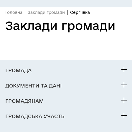
Головна
Заклади громади
Сергіївка
Заклади громади
ГРОМАДА
Контакти та звернення
ДОКУМЕНТИ ТА ДАНІ
Любашівський селищний голова
Фінанси
Паспорт громади
ГРОМАДЯНАМ
Кабінет мешканця
ГРОМАДСЬКА УЧАСТЬ
Послуги
Електронні петиції
Чат-бот «СВОЇ»